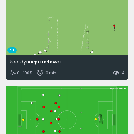
ALL
koordynacja ruchowa
0 - 100%
10 min
14