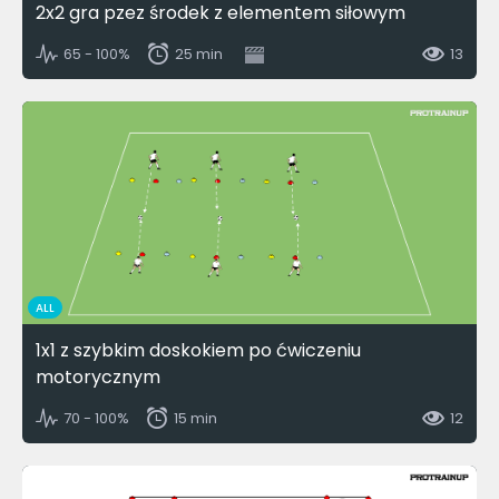
2x2 gra pzez środek z elementem siłowym
65 - 100%
25 min
13
ALL
1x1 z szybkim doskokiem po ćwiczeniu
motorycznym
70 - 100%
15 min
12