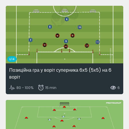
U14
Позиційна гра у воріт суперника 6х5 (5х5) на 6
воріт
80 - 100%
15 min
6