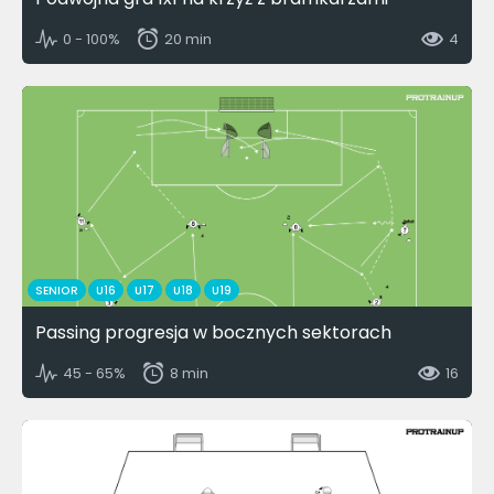
0 - 100%
20 min
4
SENIOR
U16
U17
U18
U19
Passing progresja w bocznych sektorach
45 - 65%
8 min
16