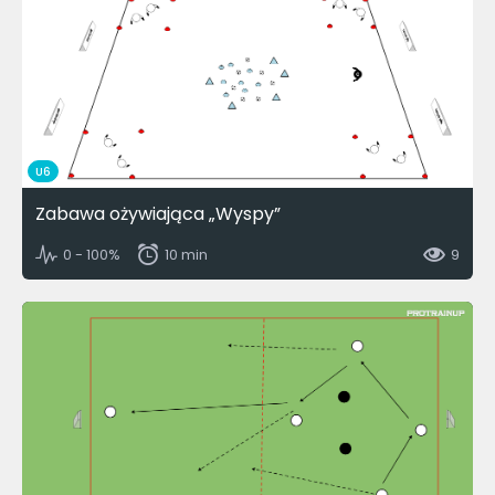
U6
Zabawa ożywiająca „Wyspy”
0 - 100%
10 min
9