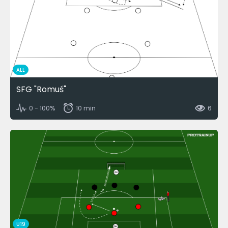
ALL
SFG "Romuś"
0 - 100%
10 min
6
U19