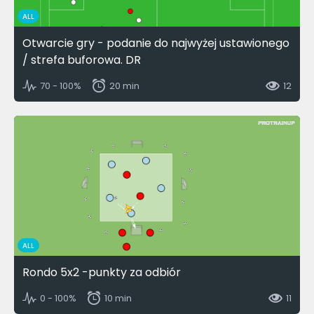
ALL
Otwarcie gry - podanie do najwyżej ustawionego
/ strefa buforowa. DR
70 - 100%
20 min
12
ALL
Rondo 5x2 -punkty za odbiór
0 - 100%
10 min
11