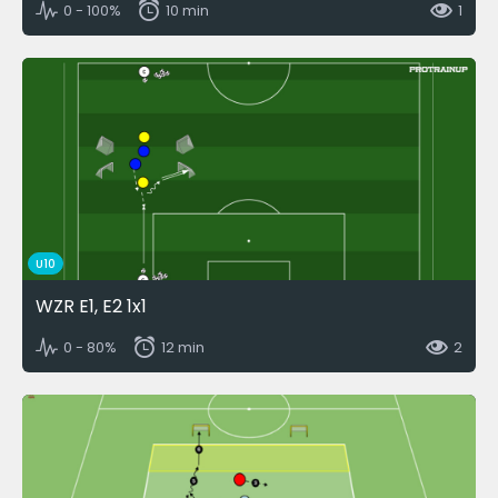
0 - 100%
10 min
1
U10
WZR E1, E2 1x1
0 - 80%
12 min
2