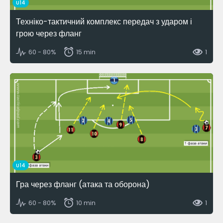
U14
Техніко-тактичний комплекс передач з ударом і
грою через фланг
60 - 80%
15 min
1
U14
Гра через фланг (атака та оборона)
60 - 80%
10 min
1