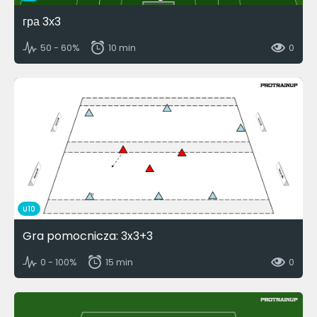
гра 3х3
50 - 60%
10 min
0
U10
Gra pomocnicza: 3x3+3
0 - 100%
15 min
0