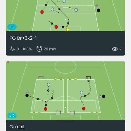
U10
FG Br+3x2+1
0 - 100%
20 min
2
U10
Gra 1x1