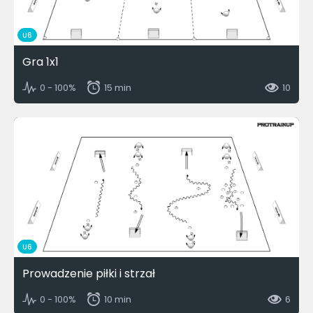
U6
Gra 1x1
0 - 100%
15 min
10
U6
Prowadzenie piłki i strzał
0 - 100%
10 min
6