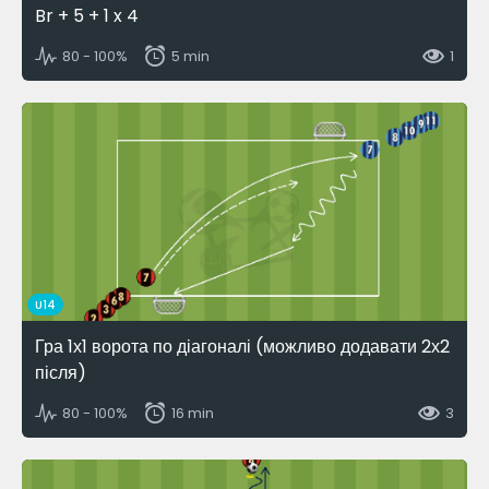
Br + 5 + 1 x 4
80 - 100%
5 min
1
U14
Гра 1х1 ворота по діагоналі (можливо додавати 2х2
після)
80 - 100%
16 min
3