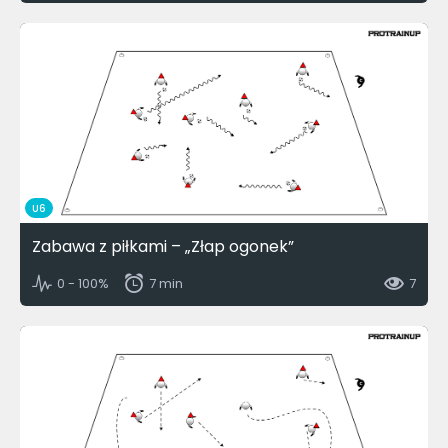
U6
Zabawa z piłkami – „Złap ogonek”
0 - 100%
7 min
7