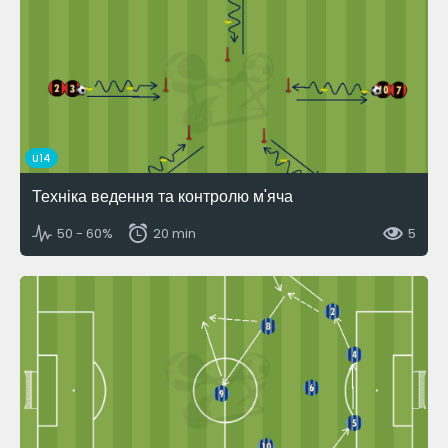
U14
Техніка ведення та контролю м'яча
50 - 60%
20 min
5