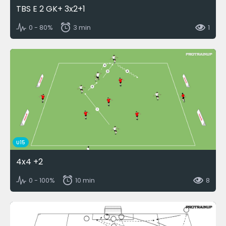
TBS E 2 GK+ 3x2+1
0 - 80%
3 min
1
U15
4x4 +2
0 - 100%
10 min
8