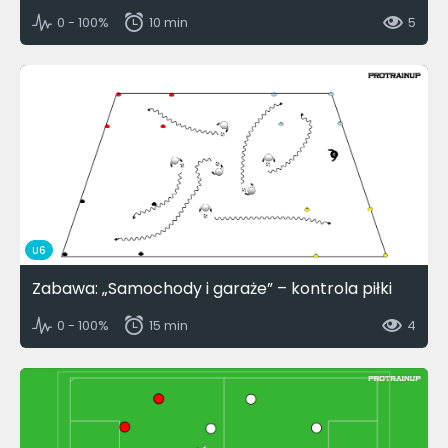
0 - 100%
10 min
5
U6
Zabawa: „Samochody i garaże” – kontrola piłki
0 - 100%
15 min
4