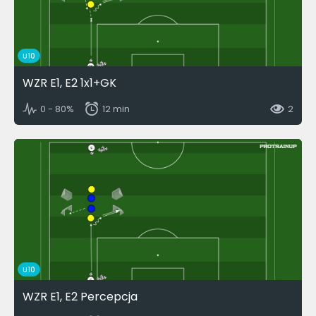
U10
WZR E1, E2 1x1+GK
0 - 80%
12 min
2
U10
WZR E1, E2 Percepcja