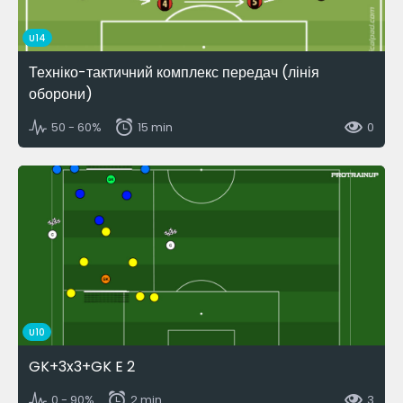
U14
Техніко-тактичний комплекс передач (лінія
оборони)
50 - 60%
15 min
0
U10
GK+3x3+GK E 2
0 - 90%
2 min
3