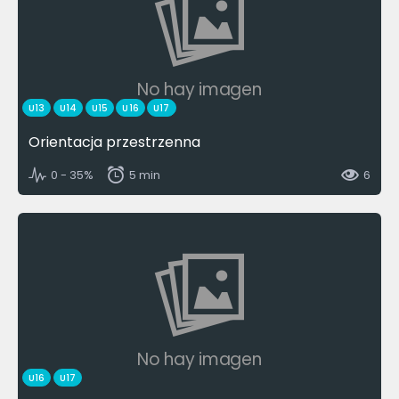
No hay imagen
U13
U14
U15
U16
U17
Orientacja przestrzenna
0 - 35%
5 min
6
No hay imagen
U16
U17