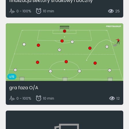
finalizacja sektory środkowy i boczny
0 - 100%
10 min
25
U15
gra faza O/A
0 - 100%
10 min
12