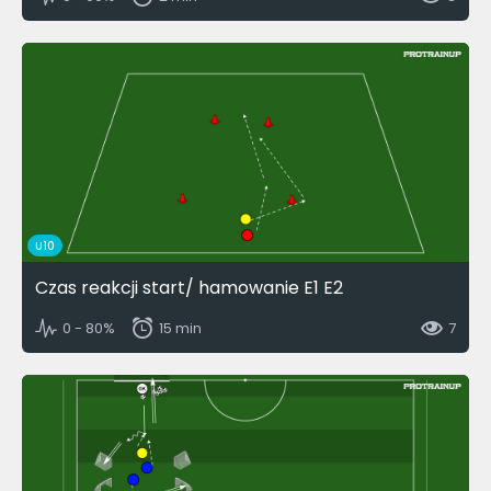
U10
Czas reakcji start/ hamowanie E1 E2
0 - 80%
15 min
7