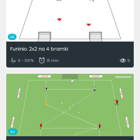
U6
Funinio. 2x2 na 4 bramki
0 - 100%
15 min
5
ALL