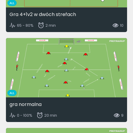
ALL
Gra 4+1v2 w dwóch strefach
65 - 80%
2 min
10
ALL
gra normalna
0 - 100%
20 min
9