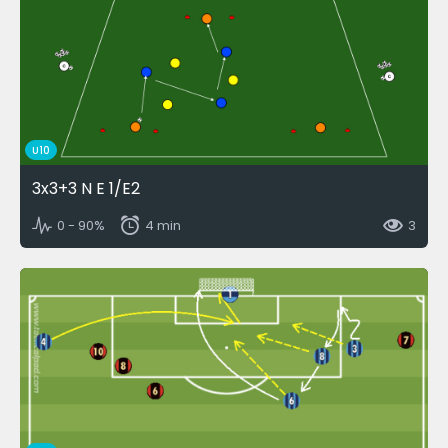
U10
3x3+3 N E 1/E2
0 - 90%
4 min
3