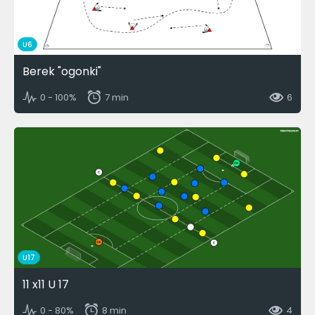
U6
Berek "ogonki"
0 - 100%
7 min
6
U17
11 x11 U 17
0 - 80%
8 min
4