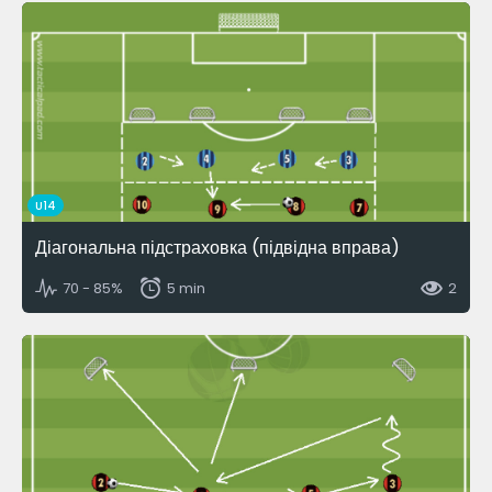
U14
Діагональна підстраховка (підвідна вправа)
70 - 85%
5 min
2