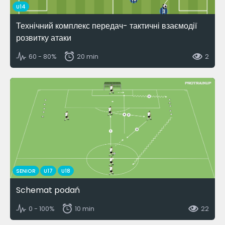
U14
Технічний комплекс передач- тактичні взаємодії
розвитку атаки
60 - 80%
20 min
2
SENIOR
U17
U18
Schemat podań
0 - 100%
10 min
22