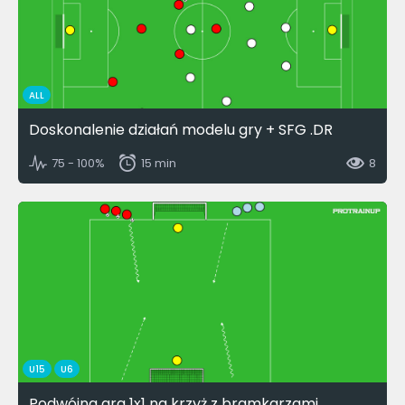
ALL
Doskonalenie działań modelu gry + SFG .DR
75 - 100%
15 min
8
U15
U6
Podwójna gra 1x1 na krzyż z bramkarzami