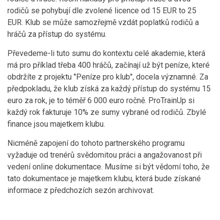
rodičů se pohybují dle zvolené licence od 15 EUR to 25
EUR. Klub se může samozřejmě vzdát poplatků rodičů a
hráčů za přístup do systému.
Převedeme-li tuto sumu do kontextu celé akademie, která
má pro příklad třeba 400 hráčů, začínají už být peníze, které
obdržíte z projektu "Peníze pro klub", docela významné. Za
předpokladu, že klub získá za každý přístup do systému 15
euro za rok, je to téměř 6 000 euro ročně. ProTrainUp si
každý rok fakturuje 10% ze sumy vybrané od rodičů. Zbylé
finance jsou majetkem klubu.
Nicméně zapojení do tohoto partnerského programu
vyžaduje od trenérů svědomitou práci a angažovanost při
vedení online dokumentace. Musíme si být vědomí toho, že
tato dokumentace je majetkem klubu, která bude získané
informace z předchozích sezón archivovat.