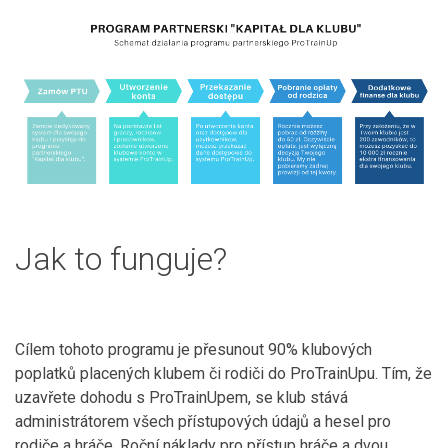
Jak to funguje?
Cílem tohoto programu je přesunout 90% klubových
poplatků placených klubem či rodiči do ProTrainUpu. Tím, že
uzavřete dohodu s ProTrainUpem, se klub stává
administrátorem všech přístupových údajů a hesel pro
rodiče a hráče. Roční náklady pro přístup hráče a dvou