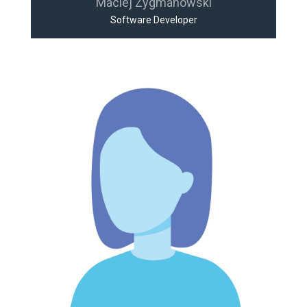
Maciej Zygmanowski
Software Developer