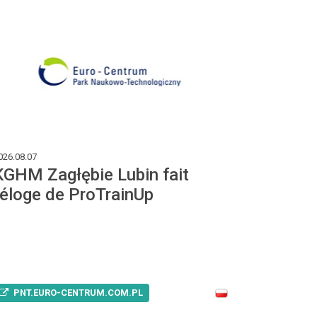
026.08.07
KGHM Zagłębie Lubin fait
l'éloge de ProTrainUp
PNT.EURO-CENTRUM.COM.PL