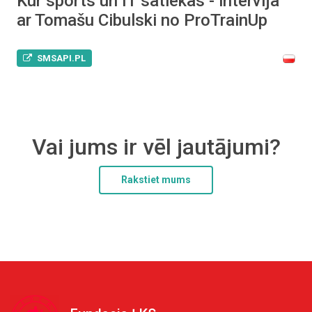
Kur sports un IT satiekas - intervija
ar Tomašu Cibulski no ProTrainUp
SMSAPI.PL
Vai jums ir vēl jautājumi?
Rakstiet mums