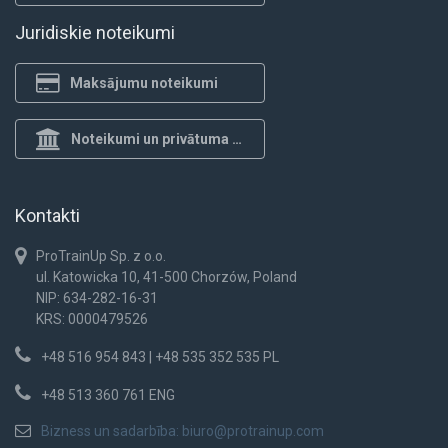
Juridiskie noteikumi
Maksājumu noteikumi
Noteikumi un privātuma politika
Kontakti
ProTrainUp Sp. z o.o.
ul. Katowicka 10, 41-500 Chorzów, Poland
NIP: 634-282-16-31
KRS: 0000479526
+48 516 954 843 | +48 535 352 535 PL
+48 513 360 761 ENG
Bizness un sadarbība:
biuro@protrainup.com