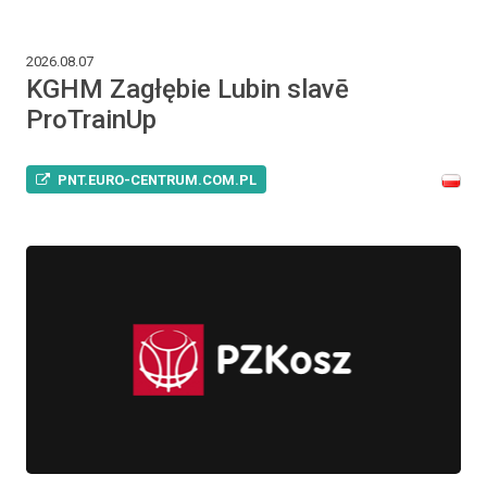
2026.08.07
KGHM Zagłębie Lubin slavē
ProTrainUp
PNT.EURO-CENTRUM.COM.PL