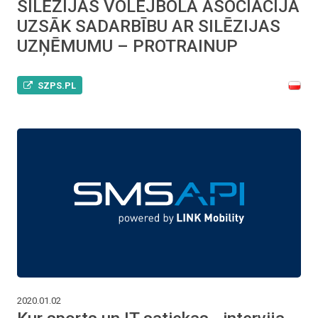
SILĒZIJAS VOLEJBOLA ASOCIĀCIJA
UZSĀK SADARBĪBU AR SILĒZIJAS
UZŅĒMUMU – PROTRAINUP
SZPS.PL
2020.01.02